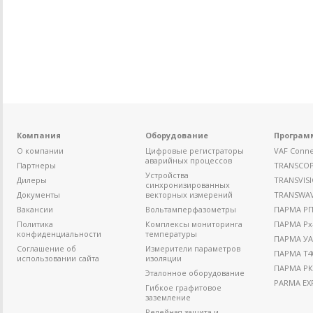
Компания
Оборудование
Програм
О компании
Цифровые регистраторы
VAF Conne
аварийных процессов
Партнеры
TRANSCO
Устройства
Дилеры
TRANSVIS
синхронизированных
Документы
векторных измерений
TRANSWA
Вакансии
Вольтамперфазометры
ПАРМА РП4
Политика
Комплексы мониторинга
ПАРМА Рх
конфиденциальности
температуры
ПАРМА УА
Соглашение об
Измерители параметров
ПАРМА Т4
использовании сайта
изоляции
ПАРМА РК
Эталонное оборудование
PARMA EX
Гибкое графитовое
заземление
Релейная защита и